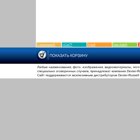
Connoisseur®
i-Cut™
V-lo®
Sani-Safe®
T
Любые наименования, фото, изображения, видеоматериалы, логот
специально оговоренных случаев, принадлежат компании Dexter-Rus
Сайт поддерживается эксклюзивным дистрибутором Dexter-Russell 