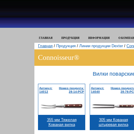
ГЛАВНАЯ
ПРОДУКЦИЯ
ИНФОРМАЦИЯ
О КОМПА
Главная
/
Продукция
/
Линии продукции Dexter
/
Con
Connoisseur®
Вилки поварски
Артикул:
Номер продукта:
Артикул:
Номер продукт
14012
28-14-PCP
14040
28-78-P
355 мм Тяжелая
305 мм Кованая
Кованая вилка
штыревая вилка