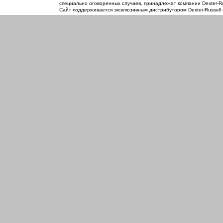
специально оговоренных случаев, принадлежат компании Dexter-Rus
Сайт поддерживается эксклюзивным дистрибутором Dexter-Russell 