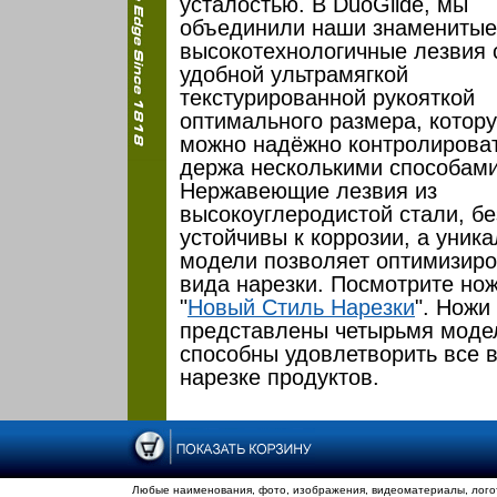
усталостью. В DuoGlide, мы
объединили наши знаменитые
высокотехнологичные лезвия 
удобной ультрамягкой
текстурированной рукояткой
оптимального размера, котор
можно надёжно контролироват
держа несколькими способами
Нержавеющие лезвия из
высокоуглеродистой стали, бе
устойчивы к коррозии, а уник
модели позволяет
оптимизиро
вида нарезки. Посмотрите но
"
Новый Стиль Нарезки
"
.
Ножи 
представлены четырьмя моде
способны удовлетворить все 
нарезке продуктов.
Любые наименования, фото, изображения, видеоматериалы, логот