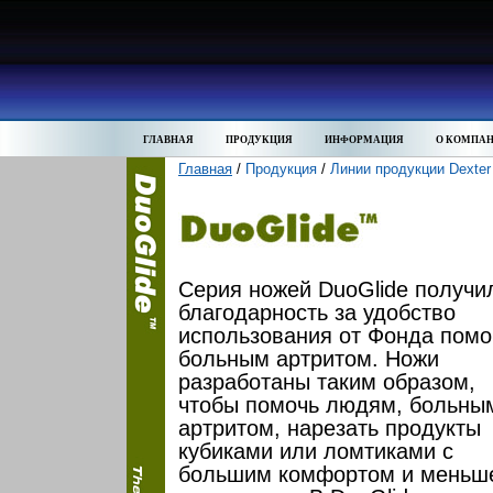
ГЛАВНАЯ
ПРОДУКЦИЯ
ИНФОРМАЦИЯ
О КОМПА
Главная
/
Продукция
/
Линии продукции Dexter
Серия ножей DuoGlide получи
благодарность за удобство
использования от Фонда пом
больным артритом. Ножи
разработаны таким образом,
чтобы помочь людям, больны
артритом, нарезать продукты
кубиками или ломтиками с
большим комфортом и меньш