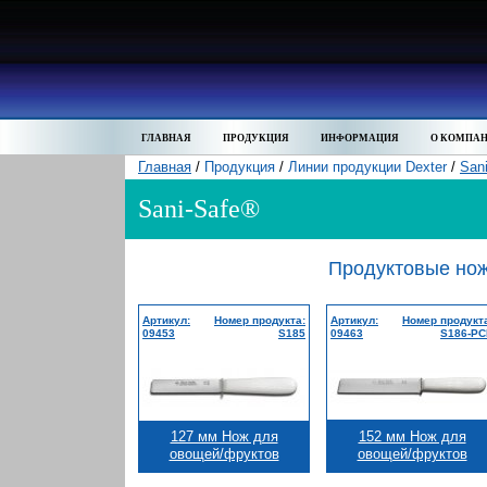
ГЛАВНАЯ
ПРОДУКЦИЯ
ИНФОРМАЦИЯ
О КОМПА
Главная
/
Продукция
/
Линии продукции Dexter
/
San
Sani-Safe®
Продуктовые но
Артикул:
Номер продукта:
Артикул:
Номер продукт
09453
S185
09463
S186-PC
127 мм Нож для
152 мм Нож для
овощей/фруктов
овощей/фруктов