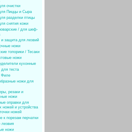
для очистки
для Пиццы и Сыра
для разделки птицы
для снятия кожи
оварские / для шеф-
а
 и защита для лезвий
очные ножи
кие топорики / Тесаки
ктовые ножи
еделители кухонные
 для теста
/ Филе
образные ножи для
ры, резаки и
сные ножи
ные оправки для
 ножей и устройства
точки ножей
е к порезам перчатки
 лезвия
ые ножи