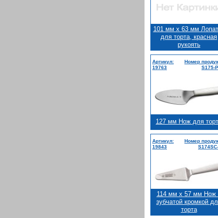
101 мм x 63 мм Лопа
для торта, красная
рукоять
Артикул:
Номер продук
19763
S175-
127 мм Нож для тор
Артикул:
Номер продук
19843
S174SC
114 мм x 57 мм Нож 
зубчатой кромкой д
торта