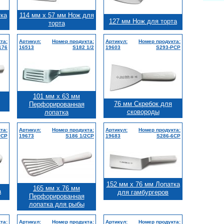
тка
114 мм x 57 мм Нож для
127 мм Нож для торта
торта
та:
Артикул:
Номер продукта:
Артикул:
Номер продукта:
176
16513
S182 1/2
19603
S293-PCP
101 мм x 63 мм
76 мм Скребок для
Перфорированная
сковороды
лопатка
та:
Артикул:
Номер продукта:
Артикул:
Номер продукта:
PCP
19673
S186 1/2CP
19683
S286-6CP
152 мм x 76 мм Лопатка
165 мм x 76 мм
а
для гамбургеров
Перфорированная
лопатка для рыбы
та:
Артикул:
Номер продукта:
Артикул:
Номер продукта: