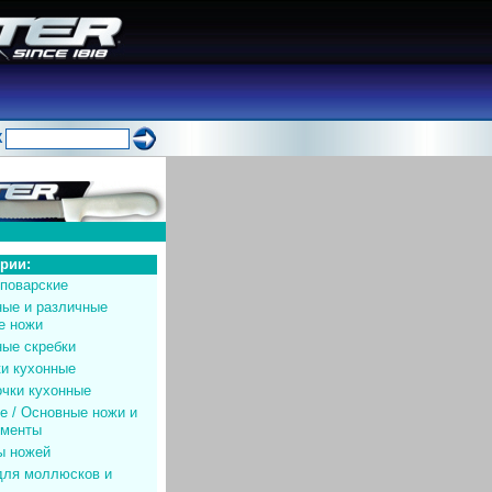
К
ории:
 поварские
ные и различные
е ножи
ные скребки
ки кухонные
очки кухонные
е / Основные ножи и
ументы
ы ножей
для моллюсков и