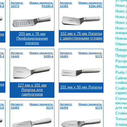
та:
Артикул:
Номер продукта:
Артикул:
Номер продукта:
Ножи 
6-8
16373
PS286-8
16383
S286-6RC
Ножи 
Ножи 
Ножи 
Ножи п
повар
152 мм x 76 мм Лопатка
203 мм x 76 мм
тка
с закругленными углами
Перфорированная
Ножны
лопатка
Обвал
Поварс
та:
Артикул:
Номер продукта:
Артикул:
Номер продукта:
Проду
5-3
16443
S285-4
16463
S172
Распр
Резаки
Рыба 
Сабле
стейка
тка
127 мм x 101 мм
101 мм x 50 мм Лопатка
Слайсе
Лопатка для
серви
гамбургеров
Сталь
мясных
та:
Артикул:
Номер продукта:
Артикул:
Номер продукта:
для за
1/2
16483
S174
16493
S175
Стойки
Только
Хлебн