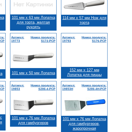
тка
101 мм x 63 мм Лопатка
114 мм x 57 мм Нож для
для торта, желтая
торта
рукоять
та:
Артикул:
Номер продукта:
Артикул:
Номер продукта:
PCP
19773
S172-PCP
19793
S176-PCP
152 мм x 127 мм
101 мм x 50 мм Лопатка
та
Лопатка для пиццы
та:
Артикул:
Номер продукта:
Артикул:
Номер продукта:
-CP
19853
S286-4-PCP
19853H
S286-4H-PCP
с
101 мм x 76 мм Лопатка
101 мм x 76 мм Лопатка
ля
для гамбургеров
для гамбургеров,
жаропрочная