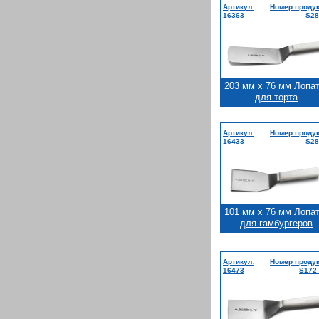
Артикул:
Номер продук
16363
S28
203 мм x 76 мм Лопа
для торта
Артикул:
Номер продук
16433
S28
101 мм x 76 мм Лопа
для гамбургеров
Артикул:
Номер продук
16473
S172 