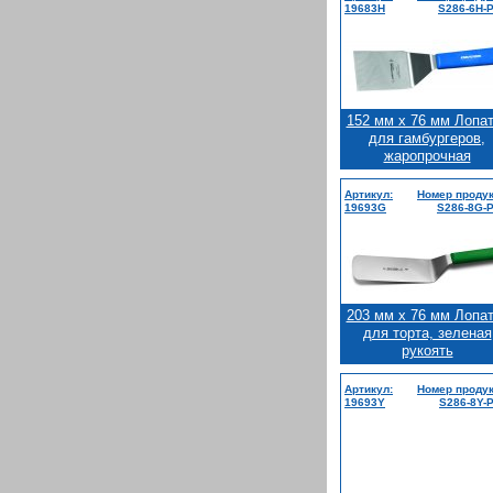
19683H
S286-6H-
152 мм x 76 мм Лопа
для гамбургеров,
жаропрочная
Артикул:
Номер продук
19693G
S286-8G-
203 мм x 76 мм Лопа
для торта, зеленая
рукоять
Артикул:
Номер продук
19693Y
S286-8Y-