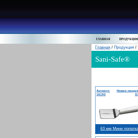
ГЛАВНАЯ
ПРОДУКЦИЯ
Главная
/
Продукция
/
Sani-Safe®
Артикул:
Номер продук
16193
S
63 мм Мини лопатк