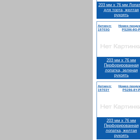
203 мм x 76 мм Лопа
для торта, желтая
рукоять
Артикул:
Номер продук
19703G
PS286-8G-
203 мм x 76 мм
Перфорированная
лопатка, зеленая
рукоять
Артикул:
Номер продук
19703Y
PS286-8Y-
203 мм x 76 мм
Перфорированная
лопатка, желтая
рукоять