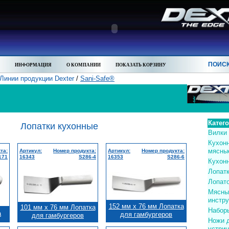
ПОИС
ИНФОРМАЦИЯ
О КОМПАНИИ
ПОКАЗАТЬ КОРЗИНУ
Линии продукции Dexter
/
Sani-Safe®
Катег
Лопатки кухонные
Вилки
Кухон
мясны
та:
Артикул:
Номер продукта:
Артикул:
Номер продукта:
171
16343
S286-4
16353
S286-6
Кухон
Лопат
Лопат
Мясны
инстр
152 мм x 76 мм Лопатка
101 мм x 76 мм Лопатка
Набор
а
для гамбургеров
для гамбургеров
Ножи 
устриц