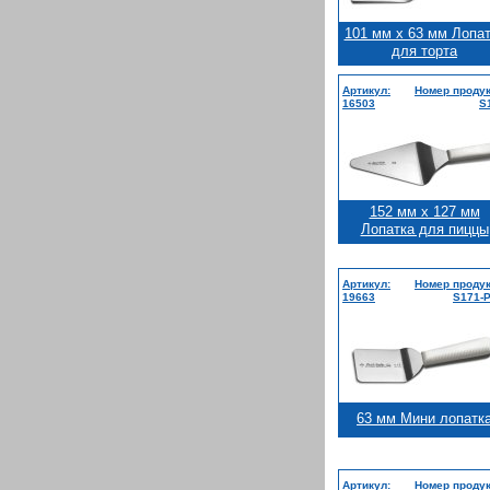
101 мм x 63 мм Лопа
для торта
Артикул:
Номер продук
16503
S
152 мм x 127 мм
Лопатка для пиццы
Артикул:
Номер продук
19663
S171-
63 мм Мини лопатк
Артикул:
Номер продук