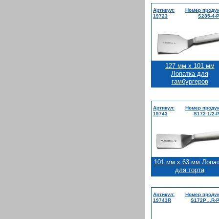
Артикул:
Номер продук
19723
S285-4-
127 мм x 101 мм
Лопатка для
гамбургеров
Артикул:
Номер продук
19743
S172 1/2-
101 мм x 63 мм Лопа
для торта
Артикул:
Номер продук
19743R
S172Р…R-