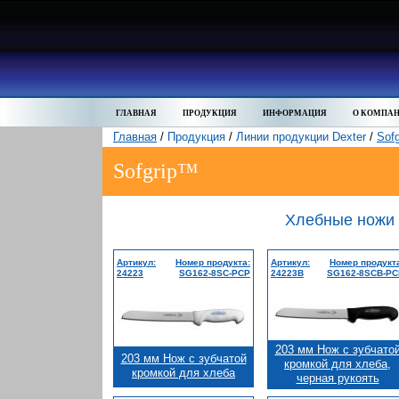
ГЛАВНАЯ
ПРОДУКЦИЯ
ИНФОРМАЦИЯ
О КОМПА
Главная
/
Продукция
/
Линии продукции Dexter
/
Sof
Sofgrip™
Хлебные ножи
Артикул:
Номер продукта:
Артикул:
Номер продукт
24223
SG162-8SC-PCP
24223B
SG162-8SCB-PC
203 мм Нож с зубчато
203 мм Нож с зубчатой
кромкой для хлеба,
кромкой для хлеба
черная рукоять